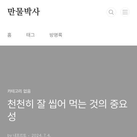
본문 바로가기
만물박사
홈
태그
방명록
카테고리 없음
천천히 잘 씹어 먹는 것의 중요
성
by 내포르토
2024. 7. 4.