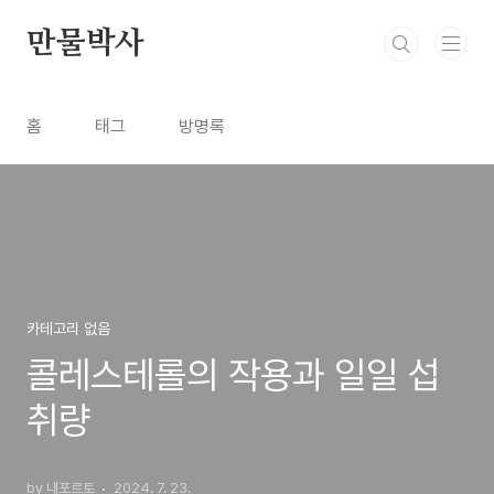
본문 바로가기
만물박사
홈
태그
방명록
카테고리 없음
콜레스테롤의 작용과 일일 섭
취량
by 내포르토
2024. 7. 23.