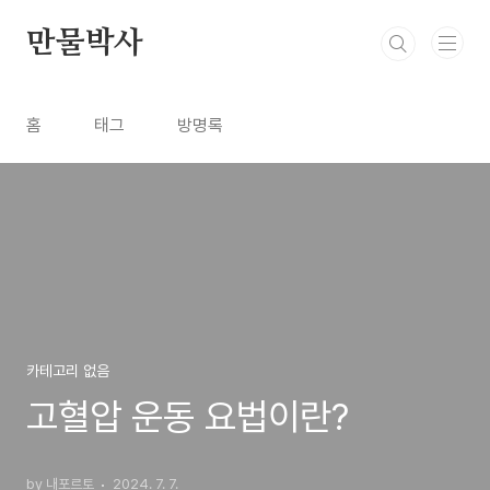
본문 바로가기
만물박사
홈
태그
방명록
카테고리 없음
고혈압 운동 요법이란?
by 내포르토
2024. 7. 7.