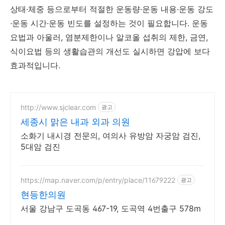
상태·체중 등으로부터 적절한 운동량·운동 내용·운동 강도
·운동 시간·운동 빈도를 설정하는 것이 필요합니다. 운동
요법과 아울러, 염분제한이나 알코올 섭취의 제한, 금연,
식이요법 등의 생활습관의 개선도 실시하면 강압에
보다
효과적입니다.
http://www.sjclear.com
광고
세종시 맑은 내과 외과 의원
소화기 내시경 전문의, 여의사 유방암 자궁암 검진,
5대암 검진
https://map.naver.com/p/entry/place/11679222
광고
현등한의원
서울 강남구 도곡동 467-19, 도곡역 4번출구 578m